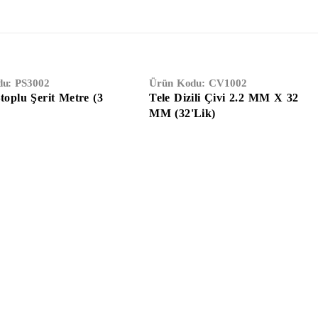
du:
PS3002
Ürün Kodu:
CV1002
Stoplu Şerit Metre (3
Tele Dizili Çivi 2.2 MM X 32
MM (32'lik)
Eldivenler