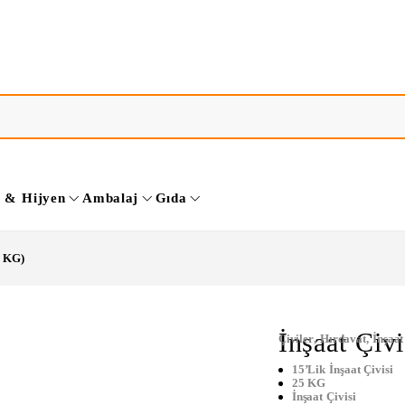
k & Hijyen
Ambalaj
Gıda
5 KG)
İnşaat Çiv
Çiviler
,
Hırdavat
,
İnşaat
15’lik İnşaat Çivisi
25 KG
İnşaat Çivisi