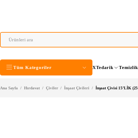
Tüm Kategoriler
XTedarik
Temizli
Ana Sayfa
/
Hırdavat
/
Çiviler
/
İnşaat Çivileri
/
İnşaat Çivisi 15’LİK (2