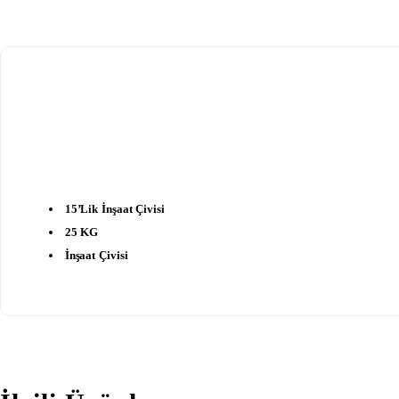
15’lik İnşaat Çivisi
25 KG
İnşaat Çivisi