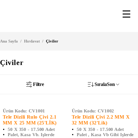
Ana Sayfa
/
Hırdavat
/
Çiviler
Çiviler
Filtre
Sırala
Son
Ürün Kodu:
CV1001
Ürün Kodu:
CV1002
Tele Dizili Rulo Çivi 2.1
Tele Dizili Çivi 2.2 MM X
MM X 25 MM (25'LİK)
32 MM (32'lik)
50 X 350 - 17.500 Adet
50 X 350 - 17.500 Adet
Palet, Kasa Vb. Işlerde
Palet , Kasa Vb Gibi Işlerde