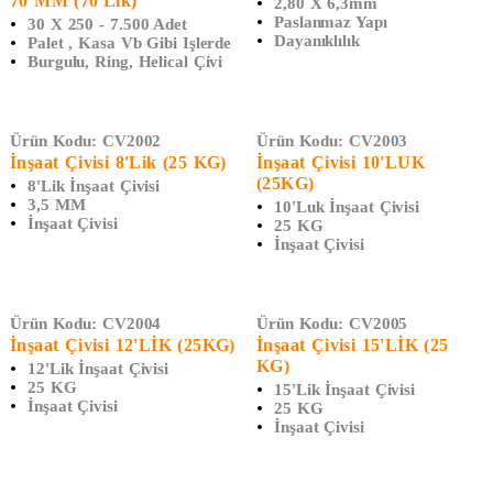
70 MM (70'lik)
2,80 X 6,3mm
Paslanmaz Yapı
30 X 250 - 7.500 Adet
Dayanıklılık
Palet , Kasa Vb Gibi Işlerde
Burgulu, Ring, Helical Çivi
Ürün Kodu:
CV2002
Ürün Kodu:
CV2003
İnşaat Çivisi 8'lik (25 KG)
İnşaat Çivisi 10'LUK
(25KG)
8'lik İnşaat Çivisi
3,5 MM
10'luk İnşaat Çivisi
İnşaat Çivisi
25 KG
İnşaat Çivisi
Ürün Kodu:
CV2004
Ürün Kodu:
CV2005
İnşaat Çivisi 12'LİK (25KG)
İnşaat Çivisi 15'LİK (25
KG)
12'lik İnşaat Çivisi
25 KG
15'lik İnşaat Çivisi
İnşaat Çivisi
25 KG
İnşaat Çivisi