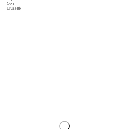
Sıvı
Düzeltici
Çalışma Saatleri:
Haftaiçi
09:00 – 19:00
Cumartesi
10:00 – 17:00
Info@xtedarik.com
0 850 224 53 58
YALINTAŞ MAHALLESİ 70 NOLU SOKAK NO:72
MUSTAFAKEMALPAŞA / BURSA
Anasayfa
Hakkımızda