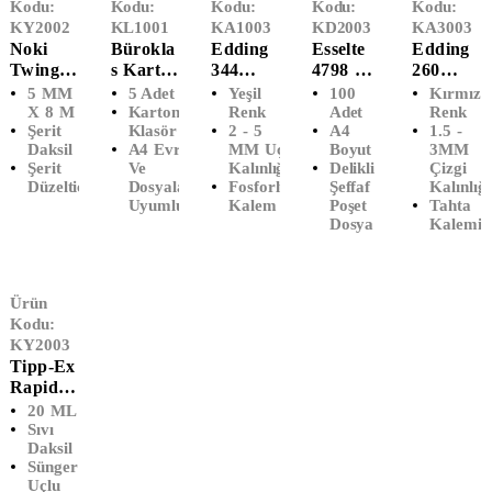
Kodu:
Kodu:
Kodu:
Kodu:
Kodu:
KY2002
KL1001
KA1003
KD2003
KA3003
Noki
Bürokla
Edding
Esselte
Edding
Twingo
S Karton
344
4798 A4
260
Şerit
Klasör
Fosforlu
Eco
Yuvarla
5 MM
5 Adet
Yeşil
100
Kırmızı
Silici (5
Geniş
Kalem
Delikli
K Uçlu
X 8 M
Karton
Renk
Adet
Renk
Şerit
Klasör
2 - 5
A4
1.5 -
MM X 8
(5'Lİ)
(Yeşil)
Şeffaf
Beyaz
Daksil
A4 Evrak
MM Uç
Boyut
3MM
M)
Poşet
Tahta
Şerit
Ve
Kalınlığı
Delikli
Çizgi
Dosya
Kalemi
Düzeltici
Dosyalarla
Fosforlu
Şeffaf
Kalınlığı
(100'LÜ
(Kırmızı
Uyumlu
Kalem
Poşet
Tahta
)
)
Dosya
Kalemi
Ürün
Kodu:
KY2003
Tipp-Ex
Rapid
Sıvı
20 ML
Düzeltici
Sıvı
Daksil
Daksil
Sünger
(20 ML)
Uçlu