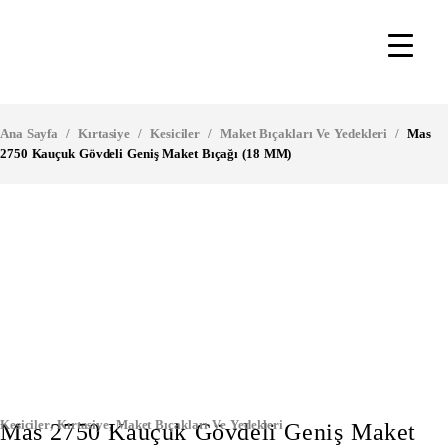
Ana Sayfa
/
Kırtasiye
/
Kesiciler
/
Maket Bıçakları Ve Yedekleri
/
Mas
2750 Kauçuk Gövdeli Geniş Maket Bıçağı (18 MM)
Kesiciler
,
Kırtasiye
,
Maket Bıçakları Ve Yedekleri
Mas 2750 Kauçuk Gövdeli Geniş Maket