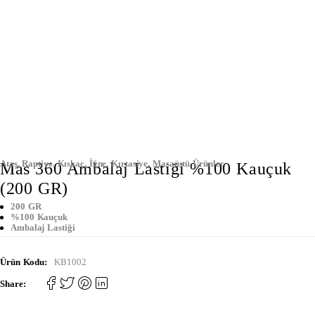
Ataş, Raptiye, Kıskaç, İğne
,
Kırtasiye
,
Masaüstü Ürünler
Mas 360 Ambalaj Lastiği %100 Kauçuk
(200 GR)
200 GR
%100 Kauçuk
Ambalaj Lastiği
Ürün Kodu:
KB1002
Share: