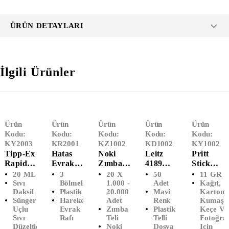
ÜRÜN DETAYLARI
İlgili Ürünler
Ürün
Ürün
Ürün
Ürün
Ürün
Kodu:
Kodu:
Kodu:
Kodu:
Kodu:
KY2003
KR2001
KZ1002
KD1002
KY1002
Tipp-Ex
Hatas
Noki
Leitz
Pritt
Rapid
Evrak
Zımba
4189
Stick
Sıvı
Rafı
Teli
Telli
Yapıştırı
20 ML
3
20 X
50
11 GR
Düzeltici
3'lü
No:10
Dosya
Cı (11
Sıvı
Bölmeli
1.000 -
Adet
Kağıt,
Daksil
Plastik
20.000
Mavi
Karton,
Daksil
Hareketl
(20'Lİ)
Mavi
GR)
Sünger
Hareketli
Adet
Renk
Kumaş,
(20 ML)
I (Şeffaf)
(50'Lİ)
Uçlu
Evrak
Zımba
Plastik
Keçe Ve
Sıvı
Rafı
Teli
Telli
Fotoğra
Düzeltici
Noki
Dosya
Için