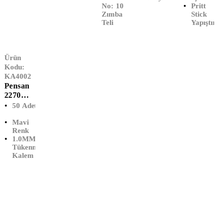
No: 10
Pritt
Zımba
Stick
Teli
Yapıştırı
Ürün
Kodu:
KA4002
Pensan
2270
Büro
50 Adet
Tükenm
Mavi
Ez
Renk
Kalem
1.0MM
1.0MM
Tükenmez
Mavi
Kalem
(50'Lİ)