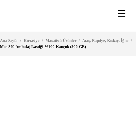
Ana Sayfa
/
Kırtasiye
/
Masaüstü Ürünler
/
Ataş, Raptiye, Kıskaç, İğne
/
Mas 360 Ambalaj Lastiği %100 Kauçuk (200 GR)