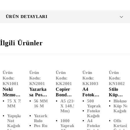
ÜRÜN DETAYLARI
İlgili Ürünler
Ürün
Ürün
Ürün
Ürün
Ürün
Kodu:
Kodu:
Kodu:
Kodu:
Kodu:
KN1001
KN2001
KK2001
KK1003
KN1002
Noki
Yazarka
Copier
A4
Stilo
Memo
Sa Pos
Bond
Fotokop
Küp
Yapışka
Termal
A5
I Kağıdı
Blok
75 X 75
56 MM X
A5 (210
500
Bloknot
Nlı Not
Rulo (10
Fotokop
(500
Beyaz (8
MM
16 M
X 148.5
Yaprak
Küp Not
Mm)
Fotokopi
Kağıdı
Kağıdı
Adet)
I Kağıdı
Yaprak)
X 8
Yapışkanlı
Yazarkasa
Kağıdı
(80
(1000
CM)
Not
Rulo
1000
A4
Ofis
Yaprak)
Yaprak)
Kağıdı
Pos Rulo
Yaprak
Fotokopi
Kırtasiy