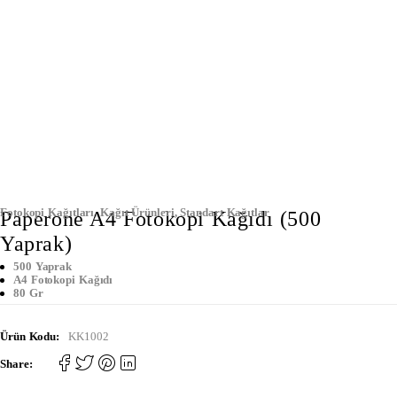
Fotokopi Kağıtları
,
Kağıt Ürünleri
,
Standart Kağıtlar
Paperone A4 Fotokopi Kağıdı (500
Yaprak)
500 Yaprak
A4 Fotokopi Kağıdı
80 Gr
Ürün Kodu:
KK1002
Share: