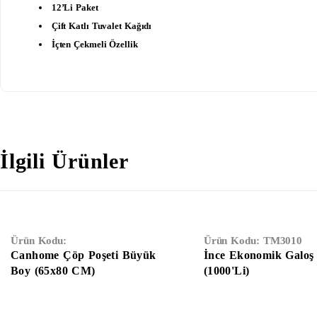
12’li Paket
Çift Katlı Tuvalet Kağıdı
İçten Çekmeli Özellik
İlgili Ürünler
Ürün Kodu:
Ürün Kodu:
TM3010
Canhome Çöp Poşeti Büyük
İnce Ekonomik Galoş
Boy (65x80 CM)
(1000'Li)