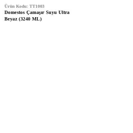
Ürün Kodu:
TT1003
Domestos Çamaşır Suyu Ultra
Beyaz (3240 ML)
Anasayfa
Hakkımızda
Gizlilik Sözleşmesi
Kullanıcı Sözleşmes
İletişim
E-Katalog
Çalışma Saatleri:
Haftaiçi
09:00 –
19:00
Cumartesi
10:00 – 17:00