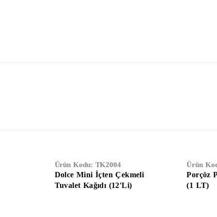
Ürün Kodu:
TK2004
Ürün Ko
Dolce Mini İçten Çekmeli
Porçöz 
Tuvalet Kağıdı (12'Li)
(1 LT)