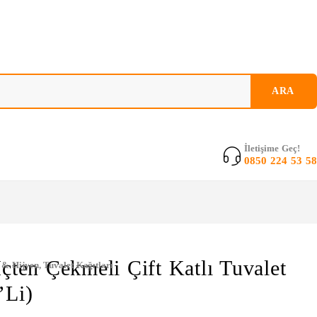
İletişime Geç!
0850 224 53 58
İçten Çekmeli Çift Katlı Tuvalet
 & Hijyen
,
Tuvalet Kağıtları
’li)