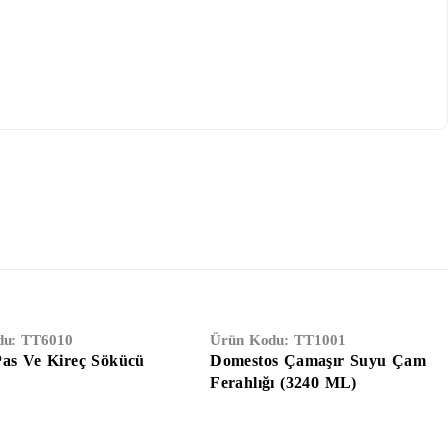
du:
TT6010
Ürün Kodu:
TT1001
Pas Ve Kireç Sökücü
Domestos Çamaşır Suyu Çam
Ferahlığı (3240 ML)