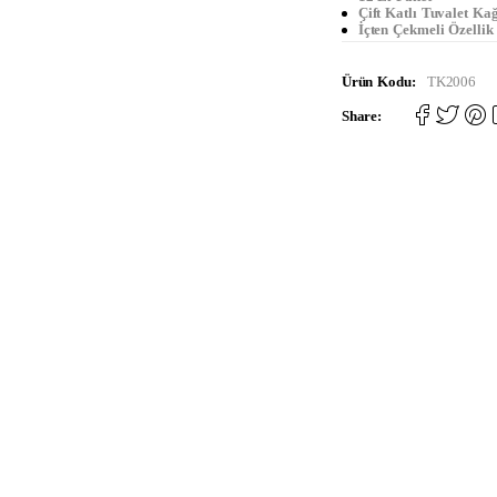
Çift Katlı Tuvalet Kağ
İçten Çekmeli Özellik
Ürün Kodu:
TK2006
Share: