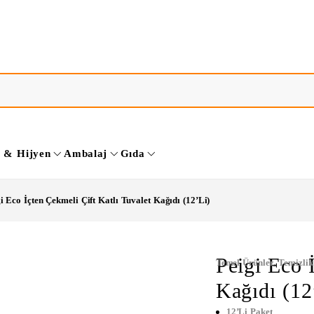
k & Hijyen
Ambalaj
Gıda
i Eco İçten Çekmeli Çift Katlı Tuvalet Kağıdı (12’li)
Peigi Eco 
Temel Ürünler
,
Temizlik
Kağıdı (12
12’li Paket