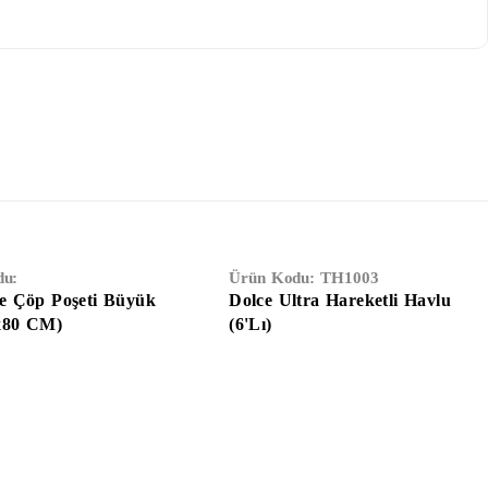
du:
Ürün Kodu:
TH1003
 Çöp Poşeti Büyük
Dolce Ultra Hareketli Havlu
x80 CM)
(6'Lı)