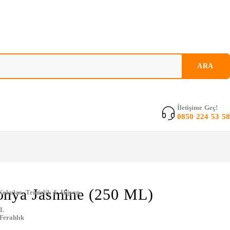
İletişime Geç!
0850 224 53 58
onya Jasmine (250 ML)
Kokular
,
Temizlik & Hijyen
ML
 Ferahlık