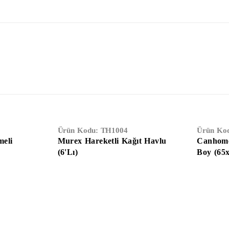
Ürün Kodu:
TH1004
Ürün Ko
meli
Murex Hareketli Kağıt Havlu
Canhome
(6'lı)
Boy (65