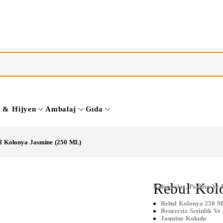
k & Hijyen
Ambalaj
Gıda
l Kolonya Jasmine (250 ML)
Rebul Kol
Kolonyalar
,
Parfüm Ve 
Rebul Kolonya 250 
Benzersiz Serinlik Ve
Jasmine Kokulu