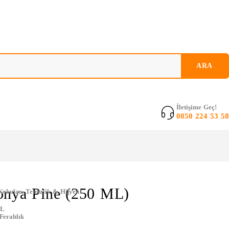
İletişime Geç!
0850 224 53 58
onya Pine (250 ML)
Kokular
,
Temizlik & Hijyen
ML
 Ferahlık