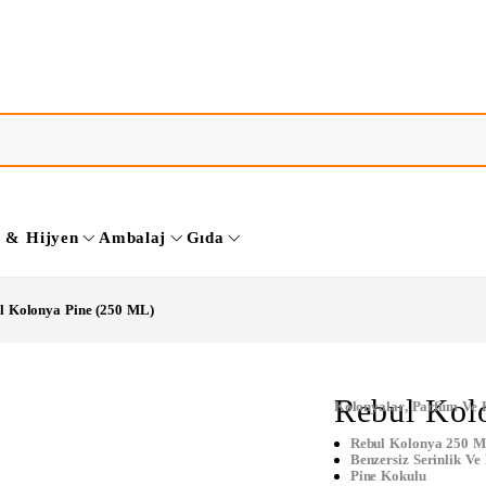
k & Hijyen
Ambalaj
Gıda
l Kolonya Pine (250 ML)
Rebul Kol
Kolonyalar
,
Parfüm Ve 
Rebul Kolonya 250 
Benzersiz Serinlik Ve
Pine Kokulu