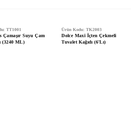
du:
TT1001
Ürün Kodu:
TK2003
s Çamaşır Suyu Çam
Dolce Maxi İçten Çekmeli
ı (3240 ML)
Tuvalet Kağıdı (6'Lı)