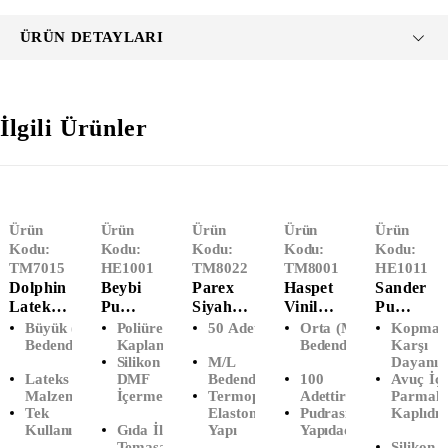
ÜRÜN DETAYLARI
İlgili Ürünler
Ürün
Ürün
Ürün
Ürün
Ürün
Kodu:
Kodu:
Kodu:
Kodu:
Kodu:
TM7015
HE1001
TM8022
TM8001
HE1011
Dolphin
Beybi
Parex
Haspet
Sander
Lateks
Pu
Siyah
Vinil
Pu
Pudralı
Touch
50'li
Pudrasız
Montaj
Büyük (L)
Poliüretan
50 Adettir
Orta (M)
Kopmay
Muayen
Siyah
Kullan
Muayen
Eldiveni
Bedendir
Kaplama
Bedendir
Karşı
Silikon Ve
M/L
Dayanıkl
E
Eldiven
At Tpe
E
(No:9)
Lateks
DMF
Bedendir
100
Avuç İçi
Eldiveni
(No:8)
Eldiven
Eldiveni
Malzemedir
İçermez
Termoplastik
Adettir
Parmakl
(L-
(M/L)
(M-
Tek
Elastomer
Pudrasız
Kaplıdır
Büyük)
Orta)
Kullanımlıktır
Gıda İle
Yapı
Yapıdadır
Temasa
Silikon