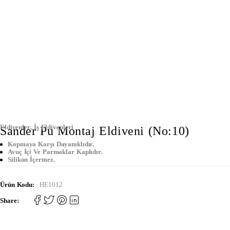
Eldivenler
,
İş Eldivenleri
Sander Pu Montaj Eldiveni (No:10)
Kopmaya Karşı Dayanıklıdır.
Avuç İçi Ve Parmaklar Kaplıdır.
Silikon İçermez.
Ürün Kodu:
HE1012
Share: