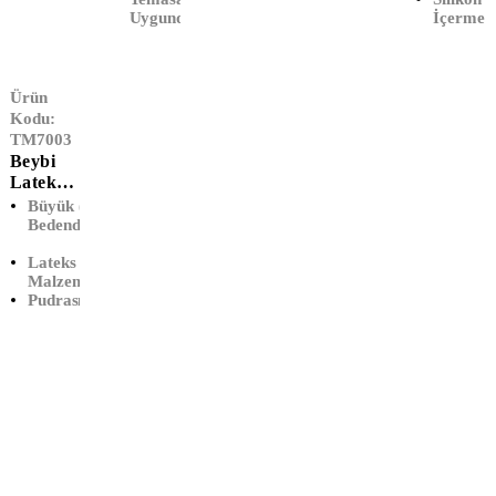
Uygundur
İçermez
Ürün
Kodu:
TM7003
Beybi
Lateks
Pudrasız
Büyük (L)
Muayen
Bedendir
E
Lateks
Eldiveni
Malzemedir
(L-
Pudrasızdır
Büyük)