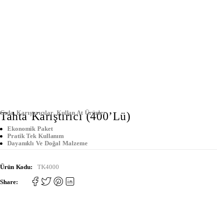
Gıda
,
Karıştırıcılar
,
Kullan At Ürünler
Tahta Karıştırıcı (400’lü)
Ekonomik Paket
Pratik Tek Kullanım
Dayanıklı Ve Doğal Malzeme
Ürün Kodu:
TK4000
Share: