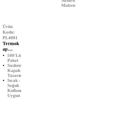
Sızdırmaz
Malzeme
Ürün
Kodu:
PL4001
Termok
Ap
Kapaklı
500'lü
Karton
Paket
Sızdırmaz
Çorba
Kapak
Kasesi
Tasarımı
(500'lü)
Sıcak -
Soğuk
Kullanıma
Uygun