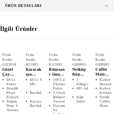
ÜRÜN DETAYLARI
İlgili Ürünler
Ürün
Ürün
Ürün
Ürün
Ürün
Kodu:
Kodu:
Kodu:
Kodu:
Kodu:
GD2020
SU1002
KA3001
GD9001
GD8002
Güzel
Karacak
Rönesan
Netküp
Coffee
Çay
Aya
S Smart
Küp
Mate
Herdem
Bardak
Pack 5
Şeker
Kahve
48'li
60'lı X 200
100'lü
1
Kahve
Tiryaki
Su 200
Gözlü
(1000
Kreması
Paket
ML
Ekonomik
Kilogram
Beyazlat
Demlik
Paket
405 Adet
Kahve
48'li
ML
Köpük
Gram)
(2000
Poşet
Bardak Su
5 Gözlü
Kreması
Demlik
(60'lı)
Tabak
Gr)
Kolaylığı
Bölmeli
Küp
Nestle
Poşet
(100'lü)
Yoğun
Karacakaya
Tasarım
Şeker
Coffee
Çay
Dem Ve
Bardak Su
Dayanıklı
Mate
Aroma
Ve