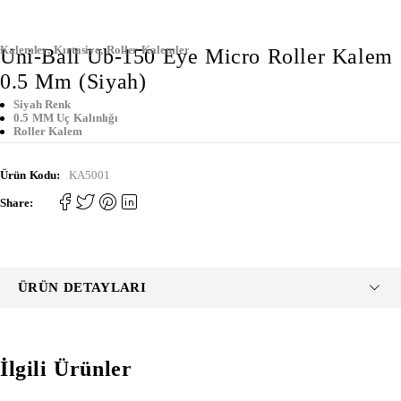
Kalemler
,
Kırtasiye
,
Roller Kalemler
Uni-Ball Ub-150 Eye Micro Roller Kalem
0.5 Mm (Siyah)
Siyah Renk
0.5 MM Uç Kalınlığı
Roller Kalem
Ürün Kodu:
KA5001
Share:
ÜRÜN DETAYLARI
İlgili Ürünler