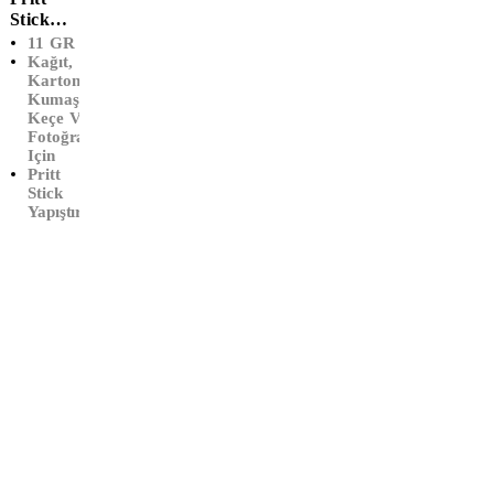
Stick
Yapıştırı
11 GR
Cı (11
Kağıt,
Karton,
GR)
Kumaş,
Keçe Ve
Fotoğraf
Için
Pritt
Stick
Yapıştırıcı