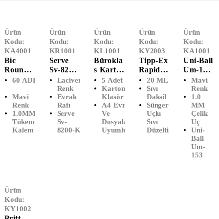
Ürün
Ürün
Ürün
Ürün
Ürün
Kodu:
Kodu:
Kodu:
Kodu:
Kodu:
KA4001
KR1001
KL1001
KY2003
KA1001
Bic
Serve
Bürokla
Tipp-Ex
Uni-Ball
Round
Sv-8200-
S Karton
Rapid
Um-153
Stic
K
Klasör
Sıvı
Signo
60 ADET
Lacivert
5 Adet
20 ML
Mavi
Tükenm
Lacivert
Geniş
Düzeltici
Broad
Renk
Karton
Sıvı
Renk
Mavi
Evrak
Klasör
Daksil
1.0
Ez
Evrak
(5'Lİ)
Daksil
İmza
Renk
Rafı
A4 Evrak
Sünger
MM
Kalem
Rafı
(20 ML)
Kalemi
1.0MM
Serve
Ve
Uçlu
Çelik
1.0MM
1.0 MM
Tükenmez
Sv-
Dosyalarla
Sıvı
Uç
Mavi
(Mavi)
Kalem
8200-K
Uyumlu
Düzeltici
Uni-
(60'LI)
Ball
Um-
153
Ürün
Kodu:
KY1002
Pritt