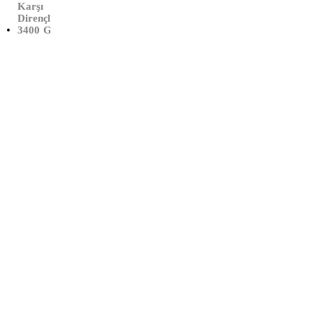
Karşı
300
Dirençli
Metre)
3400 Gr
(23
Mikron)
Çalışma Saatleri:
Haftaiçi
09:00 – 19:00
Cumartesi
10:00 – 17:00
Info@xtedarik.com
0 850 224 53 58
YALINTAŞ MAHALLESİ 70 NOLU SOKAK NO:72
MUSTAFAKEMALPAŞA / BURSA