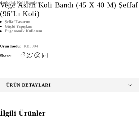
Ambalaj
,
Koli Bantları
Vege Aslan Koli Bandı (45 X 40 M) Şeffaf
(96’lı Koli)
Şeffaf Tasarım
Güçlü Yapışkan
Ergonomik Kullanım
Ürün Kodu:
KB3004
Share:
ÜRÜN DETAYLARI
İlgili Ürünler