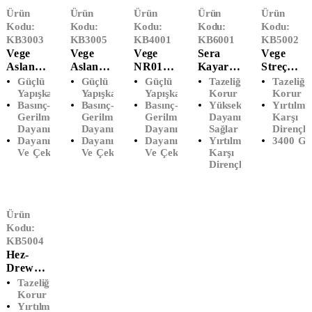
Ürün
Ürün
Ürün
Ürün
Ürün
Kodu:
Kodu:
Kodu:
Kodu:
Kodu:
KB3003
KB3005
KB4001
KB6001
KB5002
Vege
Vege
Vege
Sera
Vege
Aslan
Aslan
NR01
Kayar
Streç
Koli
Koli
Koli
Bıçaklı
Film (50
Güçlü
Güçlü
Güçlü
Tazeliği
Tazeliği
Bandı
Bandı
Bandı
Streç
Cm X
Yapışkan
Yapışkan
Yapışkan
Korur
Korur
Basınç-
Basınç-
Basınç-
Yüksek
Yırtılm
(45 X 40
(45 X
(45 X
Film (30
300
Gerilmeye
Gerilmeye
Gerilmeye
Dayanıklılık
Karşı
M)
100 M)
800 M)
Cm X
Metre)
Dayanıklı
Dayanıklı
Dayanıklı
Sağlar
Dirençli
Şeffaf
Şeffaf
Makina
300
(23
Dayanıklıdır
Dayanıklıdır
Dayanıklıdır
Yırtılmaya
3400 Gr
Kullanı
Metre)
Mikron)
Ve Çekmez
Ve Çekmez
Ve Çekmez
Karşı
Mı İçin
Dirençli
Ürün
Kodu:
KB5004
Hez-
Drew
Streç
Tazeliği
Film (50
Korur
Yırtılmaya
Cm X