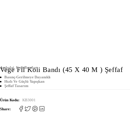
Ambalaj
,
Koli Bantları
Vege Fil Koli Bandı (45 X 40 M ) Şeffaf
Basınç-Gerilmeye Dayanıklı
Hızlı Ve Güçlü Yapışkan
Şeffaf Tasarım
Ürün Kodu:
KB3001
Share: