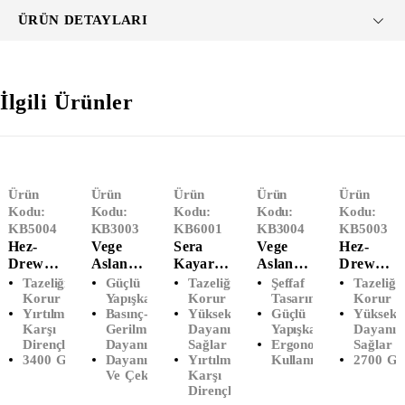
ÜRÜN DETAYLARI
İlgili Ürünler
Ürün
Ürün
Ürün
Ürün
Ürün
Kodu:
Kodu:
Kodu:
Kodu:
Kodu:
KB5004
KB3003
KB6001
KB3004
KB5003
Hez-
Vege
Sera
Vege
Hez-
Drew
Aslan
Kayar
Aslan
Drew
Streç
Koli
Bıçaklı
Koli
Streç
Tazeliği
Güçlü
Tazeliği
Şeffaf
Tazeliği
Film (50
Bandı
Streç
Bandı
Film (50
Korur
Yapışkan
Korur
Tasarım
Korur
Yırtılmaya
Basınç-
Yüksek
Güçlü
Yüksek
Cm X
(45 X 40
Film (30
(45 X 40
Cm X
Karşı
Gerilmeye
Dayanıklılık
Yapışkan
Dayanıkl
300
M)
Cm X
M)
300
Dirençli
Dayanıklı
Sağlar
Ergonomik
Sağlar
Metre)
Şeffaf
300
Şeffaf
Metre)
3400 Gr
Dayanıklıdır
Yırtılmaya
Kullanım
2700 Gr
(23
Metre)
(96'lı
(17
Ve Çekmez
Karşı
Mikron)
Koli)
Mikron)
Dirençli
2700