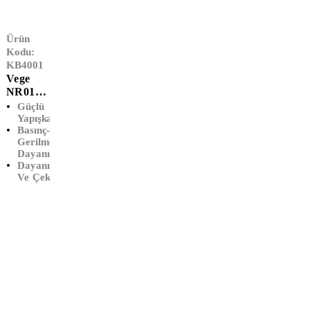
GR
Ürün
Kodu:
KB4001
Vege
NR01
Koli
Güçlü
Bandı
Yapışkan
Basınç-
(45 X
Gerilmeye
800 M)
Dayanıklı
Makina
Dayanıklıdır
Kullanı
Ve Çekmez
Mı İçin