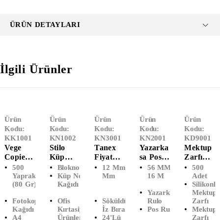
ÜRÜN DETAYLARI
İlgili Ürünler
Ürün
Ürün
Ürün
Ürün
Ürün
Kodu:
Kodu:
Kodu:
Kodu:
Kodu:
KK1001
KN1002
KN3001
KN2001
KD9001
Vege
Stilo
Tanex
Yazarka
Mektup
Copier
Küp
Fiyat
Sa Pos
Zarfı
Bond
Blok
Etiketi
Termal
Silikonlu
500
Bloknot
12 Mm X 21
56 MM X
500
A4
Beyaz (8
(24'lü)
Rulo (10
(500'lü)
Yaprak
Küp Not
Mm
16 M
Adet
(80 Gr)
Kağıdı
Silikonlu
Fotokop
X 8
Adet)
Yazarkasa
Mektup
I Kağıdı
CM)
Fotokopi
Ofis
Söküldüğünde
Rulo
Zarfı
(500
Kağıdı
Kırtasiye
İz Bırakmaz
Pos Rulo
Mektup
Yaprak)
A4
Ürünleri
24'lü
Zarfı