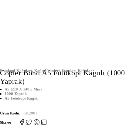
Fotokopi Kağıtları
,
Kağıt Ürünleri
,
Standart Kağıtlar
Copier Bond A5 Fotokopi Kağıdı (1000
Yaprak)
A5 (210 X 148.5 Mm)
1000 Yaprak
A5 Fotokopi Kağıdı
Ürün Kodu:
KK2001
Share: