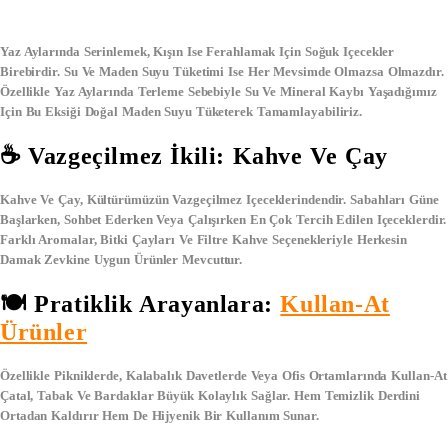
Yaz Aylarında Serinlemek, Kışın Ise Ferahlamak Için Soğuk Içecekler
Birebirdir. Su Ve Maden Suyu Tüketimi Ise Her Mevsimde Olmazsa Olmazdır.
Özellikle Yaz Aylarında Terleme Sebebiyle Su Ve Mineral Kaybı Yaşadığımız
Için Bu Eksiği Doğal Maden Suyu Tüketerek Tamamlayabiliriz.
☕ Vazgeçilmez İkili: Kahve Ve Çay
Kahve Ve Çay, Kültürümüzün Vazgeçilmez Içeceklerindendir. Sabahları Güne
Başlarken, Sohbet Ederken Veya Çalışırken En Çok Tercih Edilen Içeceklerdir.
Farklı Aromalar, Bitki Çayları Ve Filtre Kahve Seçenekleriyle Herkesin
Damak Zevkine Uygun Ürünler Mevcuttur.
🍽️ Pratiklik Arayanlara:
Kullan-At
Ürünler
Özellikle Pikniklerde, Kalabalık Davetlerde Veya Ofis Ortamlarında
Kullan-At
Çatal, Tabak Ve Bardaklar
Büyük Kolaylık Sağlar. Hem Temizlik Derdini
Ortadan Kaldırır Hem De Hijyenik Bir Kullanım Sunar.