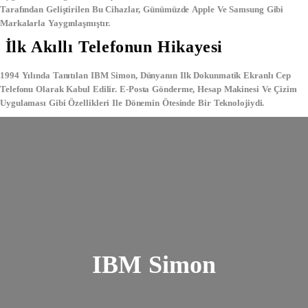
Tarafından Geliştirilen Bu Cihazlar, Günümüzde
Apple
Ve
Samsung
Gibi
Markalarla Yaygınlaşmıştır.
İlk Akıllı Telefonun Hikayesi
1994 Yılında Tanıtılan
IBM Simon
, Dünyanın Ilk
Dokunmatik Ekranlı Cep
Telefonu
Olarak Kabul Edilir. E-Posta Gönderme, Hesap Makinesi Ve Çizim
Uygulaması Gibi Özellikleri Ile Dönemin Ötesinde Bir Teknolojiydi.
IBM Simon