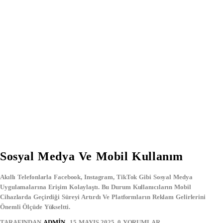
Sosyal Medya Ve Mobil Kullanım
Akıllı Telefonlarla
Facebook
,
Instagram
,
TikTok
Gibi Sosyal Medya
Uygulamalarına Erişim Kolaylaştı. Bu Durum Kullanıcıların Mobil
Cihazlarda Geçirdiği Süreyi Artırdı Ve Platformların
Reklam Gelirlerini
Önemli Ölçüde Yükseltti.
TARAFINDAN
ADMIN
15 MAYIS 2025
0 YORUMLAR