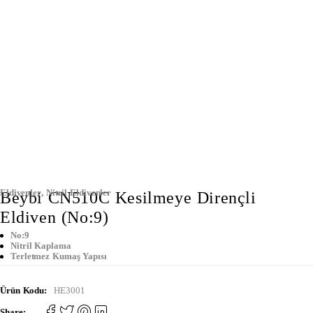
Eldivenler
,
Nitril Eldivenler
Beybi CN510C Kesilmeye Dirençli
Eldiven (No:9)
No:9
Nitril Kaplama
Terletmez Kumaş Yapısı
Ürün Kodu:
HE3001
Share: