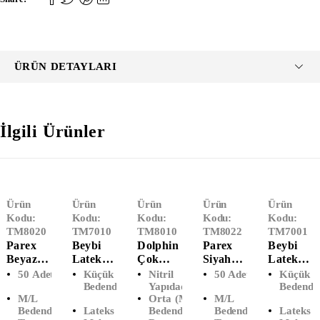
ÜRÜN DETAYLARI
İlgili Ürünler
Ürün
Ürün
Ürün
Ürün
Ürün
Kodu:
Kodu:
Kodu:
Kodu:
Kodu:
TM8020
TM7010
TM8010
TM8022
TM7001
Parex
Beybi
Dolphin
Parex
Beybi
Beyaz
Lateks
Çok
Siyah
Lateks
50'li
Pudralı
Amaçlı
50'li
Pudrasız
50 Adettir
Küçük (S)
Nitril
50 Adettir
Küçük (
Kullan
Muayen
Siyah
Kullan
Muayen
Bedendir
Yapıdadır.
Bedendi
M/L
Orta (M)
M/L
At Tpe
E
Eldiven
At Tpe
E
Bedendir
Lateks
Bedendir.
Bedendir
Lateks
Eldiven
Eldiveni
(M-
Eldiven
Eldiveni