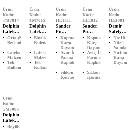
Ürün
Ürün
Ürün
Ürün
Ürün
Kodu:
Kodu:
Kodu:
Kodu:
Kodu:
TM7014
TM7015
HE1011
HE1012
HE2001
Dolphin
Dolphin
Sander
Sander
Demir
Lateks
Lateks
Pu
Pu
Safety
Pudralı
Pudralı
Montaj
Montaj
Nitril
Orta (M)
Büyük (L)
Kopmaya
Kopmaya
No:10
Muayen
Muayen
Eldiveni
Eldiveni
Eldiven
Bedendir
Bedendir
Karşı
Karşı
Nitril
Dayanıklıdır.
Dayanıklıdır.
Yapıdadı
E
E
(No:9)
(No:10)
Kırmızı-
Lateks
Lateks
Avuç İçi Ve
Avuç İçi Ve
Yırtılm
Eldiveni
Eldiveni
Siyah
Malzemedir
Malzemedir
Parmaklar
Parmaklar
Karşı
(M-
(L-
(No:10)
Tek
Tek
Kaplıdır.
Kaplıdır.
Dayanıkl
Orta)
Büyük)
Kullanımlıktır
Kullanımlıktır
Silikon
Silikon
İçermez.
İçermez.
Ürün
Kodu:
TM7006
Dolphin
Lateks
Pudrasız
Büyük (L)