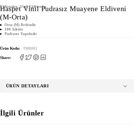
Eldivenler
,
Vinil Eldivenler
Haspet Vinil Pudrasız Muayene Eldiveni
(M-Orta)
Orta (M) Bedendir
100 Adettir
Pudrasız Yapıdadır
Ürün Kodu:
TM8001
Share:
ÜRÜN DETAYLARI
İlgili Ürünler