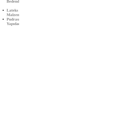
Muayen
Bedendir
E
Lateks
Eldiveni
Malzemedir
(L-
Pudrasız
Büyük)
Yapıdadır
Çalışma Saatleri:
Haftaiçi
09:00 – 19:00
Cumartesi
10:00 – 17:00
Info@xtedarik.com
0 850 224 53 58