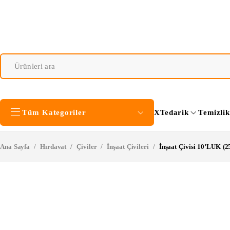
Tüm Kategoriler
XTedarik
Temizli
Ana Sayfa
/
Hırdavat
/
Çiviler
/
İnşaat Çivileri
/
İnşaat Çivisi 10’LUK (