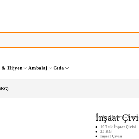
k & Hijyen
Ambalaj
Gıda
25KG)
İnşaat Çi
Çiviler
,
Hırdavat
,
İnşaat
10’luk İnşaat Çivisi
25 KG
İnşaat Çivisi