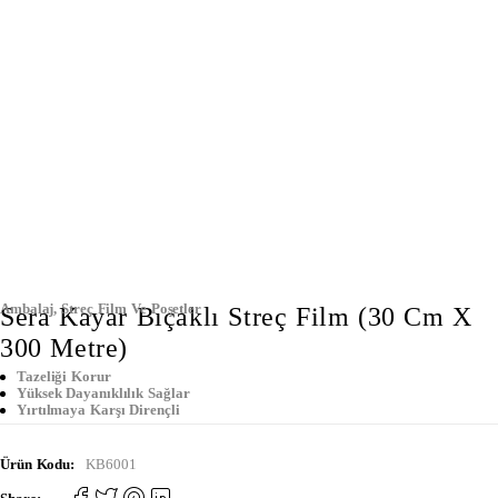
Ambalaj
,
Streç Film Ve Poşetler
Sera Kayar Bıçaklı Streç Film (30 Cm X
300 Metre)
Tazeliği Korur
Yüksek Dayanıklılık Sağlar
Yırtılmaya Karşı Dirençli
Ürün Kodu:
KB6001