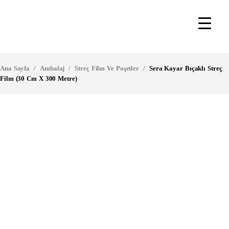
Ana Sayfa
/
Ambalaj
/
Streç Film Ve Poşetler
/
Sera Kayar Bıçaklı Streç
Film (30 Cm X 300 Metre)