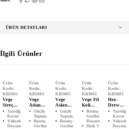
Share:
ÜRÜN DETAYLARI
İlgili Ürünler
Ürün
Ürün
Ürün
Ürün
Ürün
Kodu:
Kodu:
Kodu:
Kodu:
Kodu:
KB5001
KB3003
KB3005
KB3001
KB5003
Vege
Vege
Vege
Vege Fil
Hez-
Streç
Aslan
Aslan
Koli
Drew
Film (50
Koli
Koli
Bandı
Streç
Tazeliği
Güçlü
Güçlü
Basınç-
Tazeliği
Cm X
Bandı
Bandı
(45 X 40
Film (50
Korur
Yapışkan
Yapışkan
Gerilmeye
Korur
Yüksek
Basınç-
Basınç-
Dayanıklı
Yüksek
300
(45 X 40
(45 X
M )
Cm X
Dayanıklılık
Gerilmeye
Gerilmeye
Hızlı Ve
Dayanıkl
Metre )
M)
100 M)
Şeffaf
300