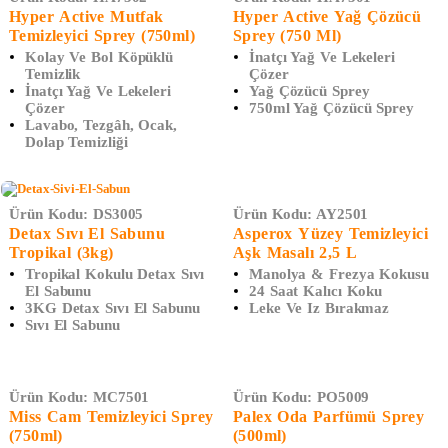
Hyper Active Mutfak
Hyper Active Yağ Çözücü
Temizleyici Sprey (750ml)
Sprey (750 Ml)
Kolay Ve Bol Köpüklü
İnatçı Yağ Ve Lekeleri
Temizlik
Çözer
İnatçı Yağ Ve Lekeleri
Yağ Çözücü Sprey
Çözer
750ml Yağ Çözücü Sprey
Lavabo, Tezgâh, Ocak,
Dolap Temizliği
Ürün Kodu:
DS3005
Ürün Kodu:
AY2501
Detax Sıvı El Sabunu
Asperox Yüzey Temizleyici
Tropikal (3kg)
Aşk Masalı 2,5 L
Tropikal Kokulu Detax Sıvı
Manolya & Frezya Kokusu
El Sabunu
24 Saat Kalıcı Koku
3KG Detax Sıvı El Sabunu
Leke Ve Iz Bırakmaz
Sıvı El Sabunu
Ürün Kodu:
MC7501
Ürün Kodu:
PO5009
Miss Cam Temizleyici Sprey
Palex Oda Parfümü Sprey
(750ml)
(500ml)