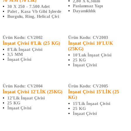
70 MM (70'lik)
2,80 X 6,3mm
Paslanmaz Yapı
30 X 250 - 7.500 Adet
Dayanıklılık
Palet , Kasa Vb Gibi Işlerde
Burgulu, Ring, Helical Çivi
Ürün Kodu:
CV2002
Ürün Kodu:
CV2003
İnşaat Çivisi 8'lik (25 KG)
İnşaat Çivisi 10'LUK
(25KG)
8'lik İnşaat Çivisi
3,5 MM
10'luk İnşaat Çivisi
İnşaat Çivisi
25 KG
İnşaat Çivisi
Ürün Kodu:
CV2004
Ürün Kodu:
CV2005
İnşaat Çivisi 12'LİK (25KG)
İnşaat Çivisi 15'LİK (25
KG)
12'lik İnşaat Çivisi
25 KG
15'lik İnşaat Çivisi
İnşaat Çivisi
25 KG
İnşaat Çivisi