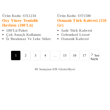
Ürün Kodu:
OX1234
Ürün Kodu:
OT1500
Oxy Yüzey Temizlik
Osmanlı Türk Kahvesi (150
Havlusu (100'lü)
Gr)
100'lü Paket
Sade Türk Kahvesi
Çok Amaçlı Kullanım
Geleneksel Lezzet
İz Bırakmaz Ve Leke Söker
Osmanlı Kahvesi
1
2
3
4
…
15
16
17
Sonraki
Sayfa
40 Sonuçtan 656 Gösteriliyor
DAHA FAZLA GÖRÜNTÜLE