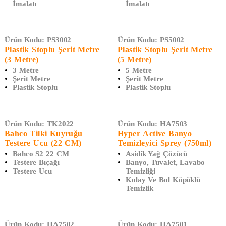
İmalatı
İmalatı
Ürün Kodu:
PS3002
Ürün Kodu:
PS5002
Plastik Stoplu Şerit Metre
Plastik Stoplu Şerit Metre
(3 Metre)
(5 Metre)
3 Metre
5 Metre
Şerit Metre
Şerit Metre
Plastik Stoplu
Plastik Stoplu
Ürün Kodu:
TK2022
Ürün Kodu:
HA7503
Bahco Tilki Kuyruğu
Hyper Active Banyo
Testere Ucu (22 CM)
Temizleyici Sprey (750ml)
Bahco S2 22 CM
Asidik Yağ Çözücü
Testere Bıçağı
Banyo, Tuvalet, Lavabo
Testere Ucu
Temizliği
Kolay Ve Bol Köpüklü
Temizlik
Ürün Kodu:
HA7502
Ürün Kodu:
HA7501