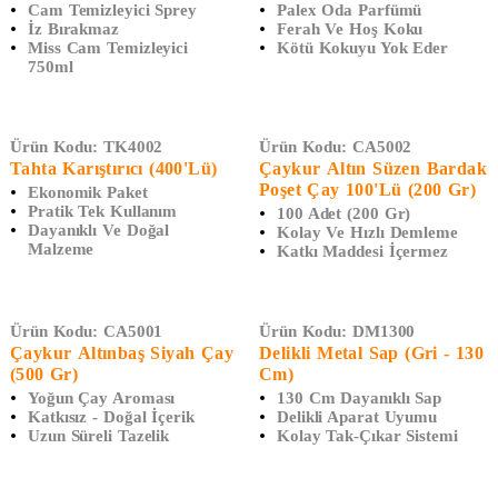
Cam Temizleyici Sprey
Palex Oda Parfümü
İz Bırakmaz
Ferah Ve Hoş Koku
Miss Cam Temizleyici
Kötü Kokuyu Yok Eder
750ml
Ürün Kodu:
TK4002
Ürün Kodu:
CA5002
Tahta Karıştırıcı (400'lü)
Çaykur Altın Süzen Bardak
Poşet Çay 100'lü (200 Gr)
Ekonomik Paket
Pratik Tek Kullanım
100 Adet (200 Gr)
Dayanıklı Ve Doğal
Kolay Ve Hızlı Demleme
Malzeme
Katkı Maddesi İçermez
Ürün Kodu:
CA5001
Ürün Kodu:
DM1300
Çaykur Altınbaş Siyah Çay
Delikli Metal Sap (Gri - 130
(500 Gr)
Cm)
Yoğun Çay Aroması
130 Cm Dayanıklı Sap
Katkısız - Doğal İçerik
Delikli Aparat Uyumu
Uzun Süreli Tazelik
Kolay Tak-Çıkar Sistemi