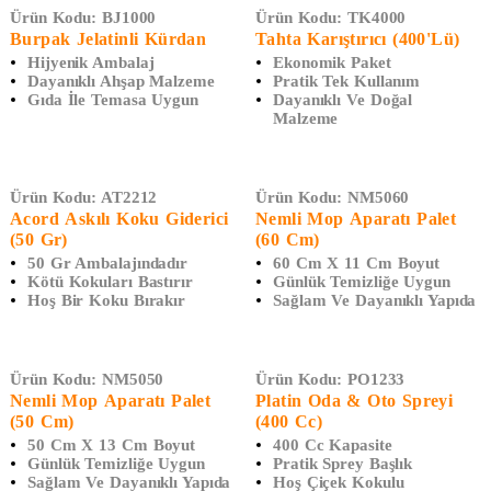
Ürün Kodu:
BJ1000
Ürün Kodu:
TK4000
Burpak Jelatinli Kürdan
Tahta Karıştırıcı (400'lü)
Hijyenik Ambalaj
Ekonomik Paket
Dayanıklı Ahşap Malzeme
Pratik Tek Kullanım
Gıda İle Temasa Uygun
Dayanıklı Ve Doğal
Malzeme
Ürün Kodu:
AT2212
Ürün Kodu:
NM5060
Acord Askılı Koku Giderici
Nemli Mop Aparatı Palet
(50 Gr)
(60 Cm)
50 Gr Ambalajındadır
60 Cm X 11 Cm Boyut
Kötü Kokuları Bastırır
Günlük Temizliğe Uygun
Hoş Bir Koku Bırakır
Sağlam Ve Dayanıklı Yapıda
Ürün Kodu:
NM5050
Ürün Kodu:
PO1233
Nemli Mop Aparatı Palet
Platin Oda & Oto Spreyi
(50 Cm)
(400 Cc)
50 Cm X 13 Cm Boyut
400 Cc Kapasite
Günlük Temizliğe Uygun
Pratik Sprey Başlık
Sağlam Ve Dayanıklı Yapıda
Hoş Çiçek Kokulu