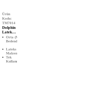
Ürün
Kodu:
TM7014
Dolphin
Lateks
Pudralı
Orta (M)
Muayen
Bedendir
E
Lateks
Eldiveni
Malzemedir
(M-
Tek
Orta)
Kullanımlıktır