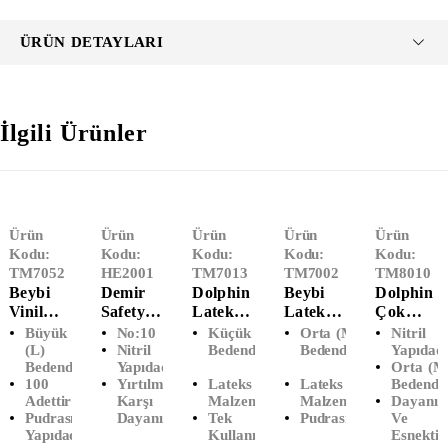
ÜRÜN DETAYLARI
İlgili Ürünler
Ürün
Ürün
Ürün
Ürün
Ürün
Kodu:
Kodu:
Kodu:
Kodu:
Kodu:
TM7052
HE2001
TM7013
TM7002
TM8010
Beybi
Demir
Dolphin
Beybi
Dolphin
Vinil
Safety
Lateks
Lateks
Çok
Pudrasız
Nitril
Pudralı
Pudrasız
Amaçlı
Büyük
No:10
Küçük (S)
Orta (M)
Nitril
Muayen
Eldiven
Muayen
Muayen
Siyah
(L)
Nitril
Bedendir
Bedendir
Yapıdadı
Bedendir
Yapıdadır
Orta (M
E
Kırmızı-
E
E
Eldiven
100
Yırtılmaya
Lateks
Lateks
Bedendir
Eldiveni
Siyah
Eldiveni
Eldiveni
(M-
Adettir
Karşı
Malzemedir
Malzemedir
Dayanıkl
(L-
(No:10)
(S-
(M-
Orta)
Pudrasız
Dayanıklıdır
Tek
Pudrasızdır
Ve
Büyük)
Küçük)
Orta)
Yapıdadır
Kullanımlıktır
Esnektir