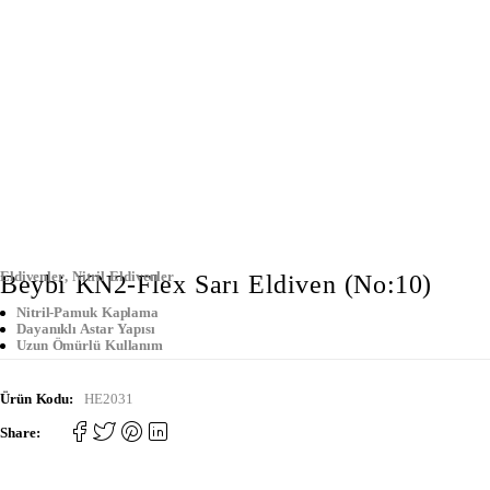
Eldivenler
,
Nitril Eldivenler
Beybi KN2-Flex Sarı Eldiven (No:10)
Nitril-Pamuk Kaplama
Dayanıklı Astar Yapısı
Uzun Ömürlü Kullanım
Ürün Kodu:
HE2031
Share: